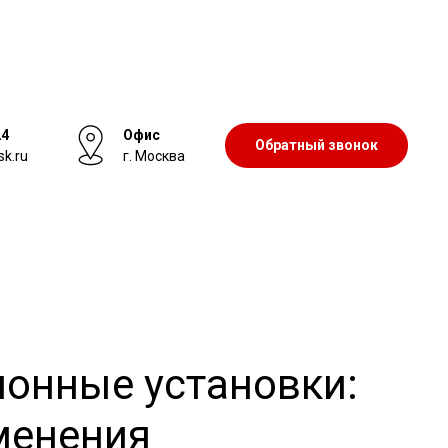
24
Офис
Обратный звонок
sk.ru
г. Москва
онные установки:
менения