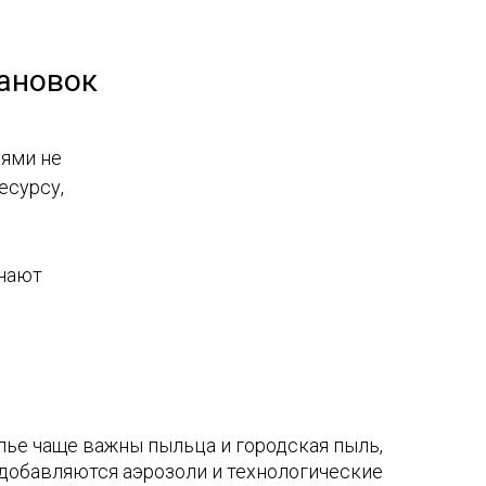
ановок
ями не
есурсу,
ичают
лье чаще важны пыльца и городская пыль,
добавляются аэрозоли и технологические