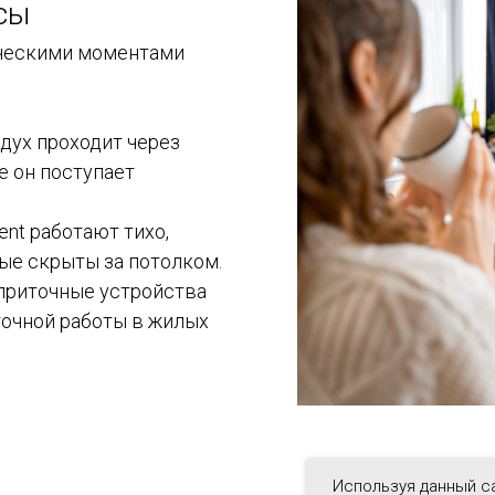
сы
ическими моментами
здух проходит через
е он поступает
ent работают тихо,
ые скрыты за потолком.
 приточные устройства
точной работы в жилых
Используя данный са